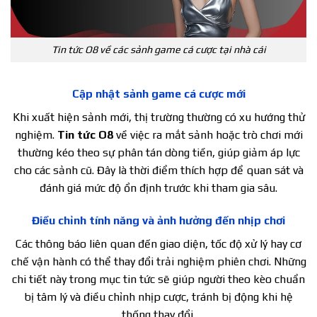
Tin tức O8 về các sảnh game cá cược tại nhà cái
Cập nhật sảnh game cá cược mới
Khi xuất hiện sảnh mới, thị trường thường có xu hướng thử
nghiệm.
Tin tức O8
về việc ra mắt sảnh hoặc trò chơi mới
thường kéo theo sự phân tán dòng tiền, giúp giảm áp lực
cho các sảnh cũ. Đây là thời điểm thích hợp để quan sát và
đánh giá mức độ ổn định trước khi tham gia sâu.
Điều chỉnh tính năng và ảnh hưởng đến nhịp chơi
Các thông báo liên quan đến giao diện, tốc độ xử lý hay cơ
chế vận hành có thể thay đổi trải nghiệm phiên chơi. Những
chi tiết này trong mục tin tức sẽ giúp người theo kèo chuẩn
bị tâm lý và điều chỉnh nhịp cược, tránh bị động khi hệ
thống thay đổi.