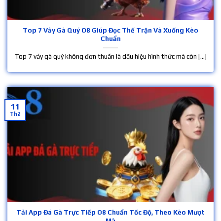
Top 7 Vảy Gà Quý O8 Giúp Đọc Thế Trận Và Xuống Kèo
Chuẩn
Top 7 vảy gà quý không đơn thuần là dấu hiệu hình thức mà còn [...]
11
Th2
Tải App Đá Gà Trực Tiếp O8 Chuẩn Tốc Độ, Theo Kèo Mượt
Mà