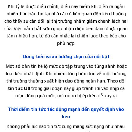
Khi tỷ lệ được điều chỉnh, điều này hiếm khi diễn ra ngẫu
nhiên. Các bản tin tại nhà cái có liên quan đến kèo thường
cho thấy sự cân đối lại thị trường nhằm giảm chênh lệch hai
cửa. Việc nắm bắt sớm giúp nhận diện bên đang được quan
tâm nhiều hơn, từ đó cân nhắc lại chiến lược theo kèo cho
phù hợp.
Dòng tiền và xu hướng chọn cửa nổi bật
Một số bản tin hé lộ mức độ tập trung vào từng sảnh hoặc
loại kèo nhất định. Khi nhiều dòng tiền dồn về một hướng,
thị trường thường xuất hiện dao động ngắn hạn. Theo dõi
tin tức O8
trong giai đoạn này giúp tránh rơi vào nhịp cá
cược đông quá mức, nơi rủi ro bị ép kèo dễ xảy ra.
Thời điểm tin tức tác động mạnh đến quyết định vào
kèo
Không phải lúc nào tin tức cũng mang sức nặng như nhau.