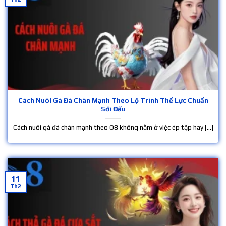
Cách Nuôi Gà Đá Chân Mạnh Theo Lộ Trình Thể Lực Chuẩn
Sới Đấu
Cách nuôi gà đá chân mạnh theo O8 không nằm ở việc ép tập hay [...]
11
Th2