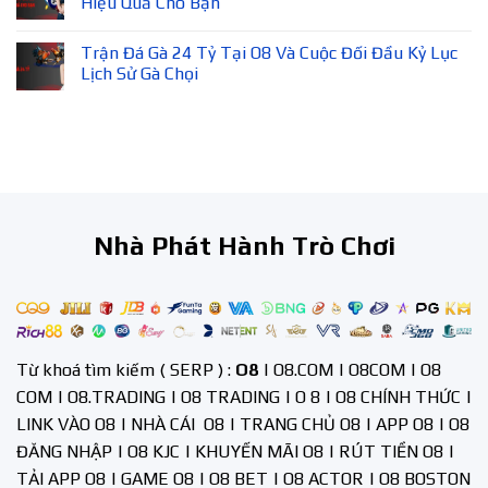
Hiệu Quả Cho Bạn
Trận Đá Gà 24 Tỷ Tại O8 Và Cuộc Đối Đầu Kỷ Lục
Lịch Sử Gà Chọi
Nhà Phát Hành Trò Chơi
Từ khoá tìm kiếm ( SERP ) :
O8
| O8.COM | O8COM | O8
COM | O8.TRADING | O8 TRADING | O 8 | O8 CHÍNH THỨC |
LINK VÀO O8 | NHÀ CÁI O8 | TRANG CHỦ O8 | APP O8 | O8
ĐĂNG NHẬP | O8 KJC | KHUYẾN MÃI O8 | RÚT TIỀN O8 |
TẢI APP O8 | GAME O8 | O8 BET | O8 ACTOR | O8 BOSTON