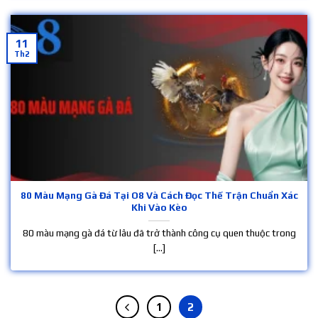
11
Th2
80 Màu Mạng Gà Đá Tại O8 Và Cách Đọc Thế Trận Chuẩn Xác
Khi Vào Kèo
80 màu mạng gà đá từ lâu đã trở thành công cụ quen thuộc trong
[...]
1
2