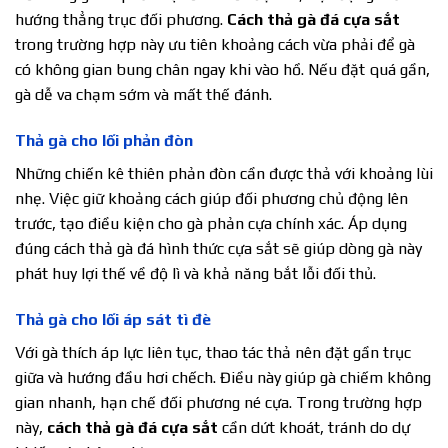
hướng thẳng trục đối phương.
Cách thả gà đá cựa sắt
trong trường hợp này ưu tiên khoảng cách vừa phải để gà
có không gian bung chân ngay khi vào hồ. Nếu đặt quá gần,
gà dễ va chạm sớm và mất thế đánh.
Thả gà cho lối phản đòn
Những chiến kê thiên phản đòn cần được thả với khoảng lùi
nhẹ. Việc giữ khoảng cách giúp đối phương chủ động lên
trước, tạo điều kiện cho gà phản cựa chính xác. Áp dụng
đúng cách thả gà đá hình thức cựa sắt sẽ giúp dòng gà này
phát huy lợi thế về độ lì và khả năng bắt lỗi đối thủ.
Thả gà cho lối áp sát tì đè
Với gà thích áp lực liên tục, thao tác thả nên đặt gần trục
giữa và hướng đầu hơi chếch. Điều này giúp gà chiếm không
gian nhanh, hạn chế đối phương né cựa. Trong trường hợp
này,
cách thả gà đá cựa sắt
cần dứt khoát, tránh do dự