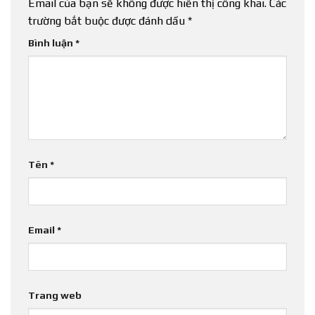
Email của bạn sẽ không được hiển thị công khai.
Các
trường bắt buộc được đánh dấu
*
Bình luận
*
Tên
*
Email
*
Trang web