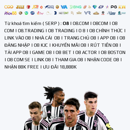
Từ khoá tìm kiếm ( SERP ) :
O8
| O8.COM | O8COM | O8
COM | O8.TRADING | O8 TRADING | O 8 | O8 CHÍNH THỨC |
LINK VÀO O8 | NHÀ CÁI O8 | TRANG CHỦ O8 | APP O8 | O8
ĐĂNG NHẬP | O8 KJC | KHUYẾN MÃI O8 | RÚT TIỀN O8 |
TẢI APP O8 | GAME O8 | O8 BET | O8 ACTOR | O8 BOSTON
| O8 COM SE | LINK O8 | THAM GIA O8 | NHẬN CODE O8 |
NHẬN 88K FREE | ƯU ĐÃI 18,888K