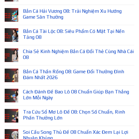
Bắn Cá Hải Vương O8: Trải Nghiệm Xu Hướng
Game Săn Thưởng
Bắn Cá Tài Lộc O8: Siêu Phẩm Có Mặt Tại Nền
Tảng O8
Chia Sẻ Kinh Nghiệm Bắn Cá Đổi Thẻ Cùng Nhà Cái
O8
Bắn Cá Thần Rồng O8: Game Đổi Thưởng Đình
Đám Nhất 2026
Cách Đánh Đề Bao Lô O8 Chuẩn Giúp Bạn Thắng
Lớn Mỗi Ngày
Tra Cứu Sổ Mơ Lô Đề O8: Chọn Số Chuẩn, Rinh
Phần Thưởng Lớn
Soi Cầu Song Thủ Đề O8 Chuẩn Xác Đem Lại Lợi
Nhuận Khủng