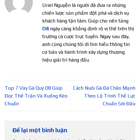
Uriel Nguyễn là người đã đưa ra những
chiến lược sản phẩm đột phá và dịch vụ
khách hàng tận tâm. Giúp cho nền tảng
O8
ngày càng khẳng định rõ vị thế trên thị
trường cá cược trực tuyến. Ngay sau đây,
anh cùng chúng tôi đi tìm hiểu thông tin
cơ bản và hành trình xây dựng thương
hiệu giải trí hàng đầu.
Top 7 Vảy Gà Quý O8 Giúp
Cách Nuôi Gà Đá Chân Mạnh
Đọc Thế Trận Và Xuống Kèo
Theo Lộ Trình Thể Lực
Chuẩn
Chuẩn Sới Đấu
Để lại một bình luận